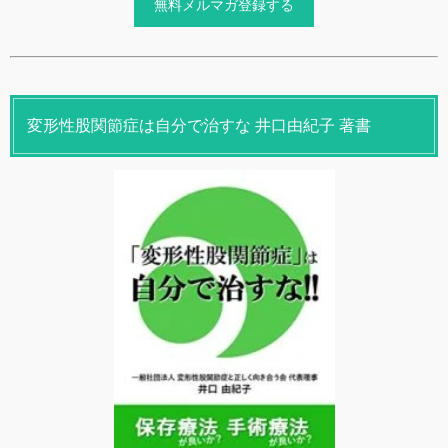
変形性股関節症は自分で治すな 井口由紀子 著書