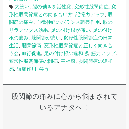
大笑い
,
脳の働きを活性化
,
変形性股関節症
,
変
形性股関節症との向き合い方
,
記憶力アップ
,
股
関節の痛み
,
自律神経のバランス調整作用
,
脳の
リラクックス効果
,
足の付け根が痛い
,
足の付け
根の痛み
,
股関節が痛い
,
変形性股関節症の日常
生活
,
股関節痛
,
変形性股関節症と正しく向き合
う会
,
血行促進
,
足の付け根の違和感
,
筋力アップ
,
変形性股関節症の闘病
,
幸福感
,
股関節痛の違和
感
,
鎮痛作用
,
笑う
股関節の痛みに心から悩まされて
いるアナタへ！