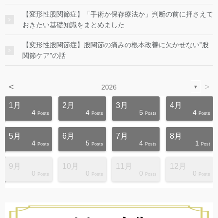
【変形性股関節症】「手術か保存療法か」判断の前に押さえて
おきたい基礎知識をまとめました
【変形性股関節症】股関節の痛みの根本改善に欠かせない”股
関節ケア”の話
<
>
2026
▼
1月
2月
3月
4月
4
4
5
4
s
s
s
s
s
s
s
s
s
s
Posts
Posts
Posts
Posts
5月
6月
7月
8月
4
5
4
1
s
s
s
s
s
s
s
s
s
s
Posts
Posts
Posts
Post
9月
10月
11月
12月
0
0
0
0
s
s
s
s
s
s
s
s
s
s
Posts
Posts
Posts
Posts