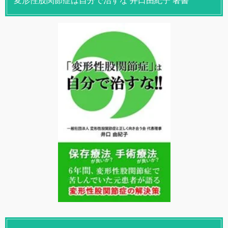
変形性股関節症は自分で治すな 井口由紀子 著書