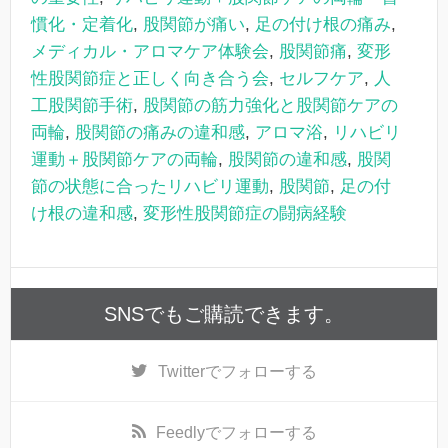
慣化・定着化
,
股関節が痛い
,
足の付け根の痛み
,
メディカル・アロマケア体験会
,
股関節痛
,
変形
性股関節症と正しく向き合う会
,
セルフケア
,
人
工股関節手術
,
股関節の筋力強化と股関節ケアの
両輪
,
股関節の痛みの違和感
,
アロマ浴
,
リハビリ
運動＋股関節ケアの両輪
,
股関節の違和感
,
股関
節の状態に合ったリハビリ運動
,
股関節
,
足の付
け根の違和感
,
変形性股関節症の闘病経験
SNSでもご購読できます。
Twitter
でフォローする
Feedly
でフォローする