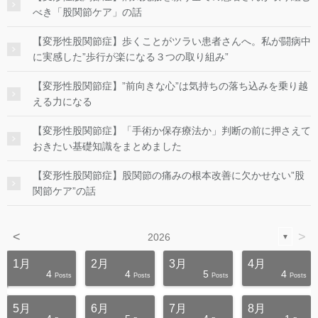
べき「股関節ケア」の話
【変形性股関節症】歩くことがツラい患者さんへ。私が闘病中
に実感した”歩行が楽になる３つの取り組み”
【変形性股関節症】”前向きな心”は気持ちの落ち込みを乗り越
える力になる
【変形性股関節症】「手術か保存療法か」判断の前に押さえて
おきたい基礎知識をまとめました
【変形性股関節症】股関節の痛みの根本改善に欠かせない”股
関節ケア”の話
<
>
2026
▼
1月
2月
3月
4月
4
4
5
4
s
s
s
s
s
s
s
s
s
s
Posts
Posts
Posts
Posts
5月
6月
7月
8月