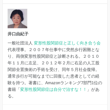
井口由紀子
一般社団法人
変形性股関節症と正しく向き合う会
代表理事。２００７年仕事中に突然歩行困難とな
り、両側変形性股関節症と診断される。２０１０
年１１月に左足、２０１２年２月に右足の人工股
関節全置換術の手術を受け、同年５月社会復帰。
通常歩行が可能なまでに回復した患者としての経
験を持つ。著書に、Amazonランキング7部門1位の
書籍「
変形性股関節症は自分で治すな！！
」があ
る。