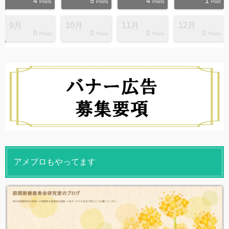
4
5
4
1
s
s
s
s
s
s
s
s
s
s
Posts
Posts
Posts
Post
9月
10月
11月
12月
0
0
0
0
s
s
s
s
s
s
s
s
s
s
Posts
Posts
Posts
Posts
アメブロもやってます