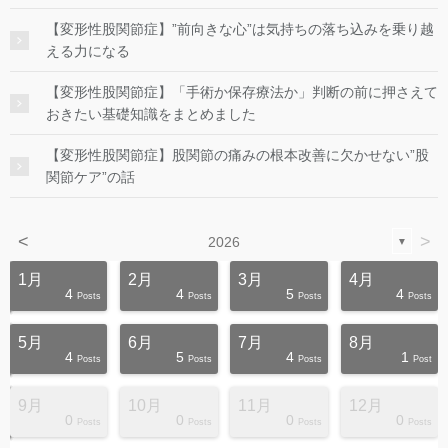
【変形性股関節症】”前向きな心”は気持ちの落ち込みを乗り越
える力になる
【変形性股関節症】「手術か保存療法か」判断の前に押さえて
おきたい基礎知識をまとめました
【変形性股関節症】股関節の痛みの根本改善に欠かせない”股
関節ケア”の話
<
>
2026
▼
1月
2月
3月
4月
4
4
5
4
s
s
s
s
s
s
s
s
s
s
Posts
Posts
Posts
Posts
5月
6月
7月
8月
4
5
4
1
s
s
s
s
s
s
s
s
s
s
Posts
Posts
Posts
Post
9月
10月
11月
12月
0
0
0
0
s
s
s
s
s
s
s
s
s
s
Posts
Posts
Posts
Posts