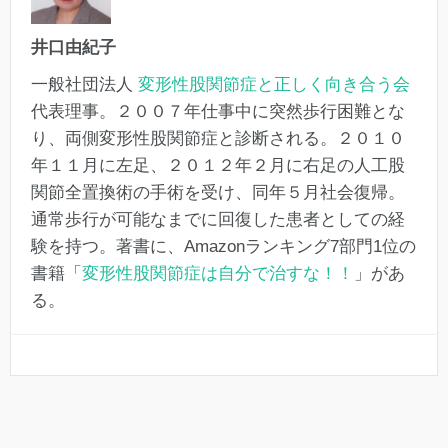
井口由紀子
一般社団法人
変形性股関節症と正しく向き合う会
代表理事。２００７年仕事中に突然歩行困難とな
り、両側変形性股関節症と診断される。２０１０
年１１月に左足、２０１２年２月に右足の人工股
関節全置換術の手術を受け、同年５月社会復帰。
通常歩行が可能なまでに回復した患者としての経
験を持つ。著書に、Amazonランキング7部門1位の
書籍「
変形性股関節症は自分で治すな！！
」があ
る。