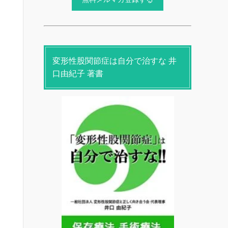
変形性股関節症は自分で治すな 井
口由紀子 著書