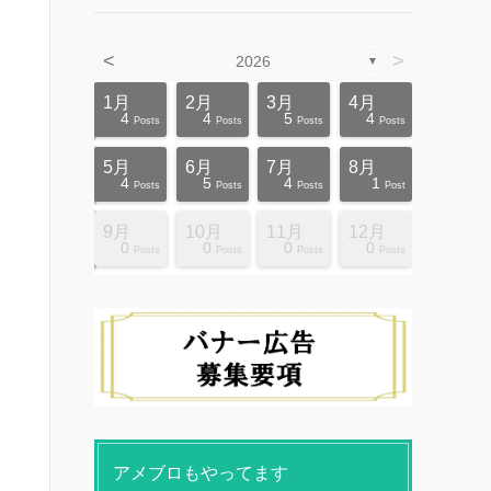
<
>
2026
▼
4月
4月
4月
4月
4月
4月
4月
4月
4月
4月
1月
2月
3月
4月
12
10
5
5
4
3
6
8
4
0
4
4
5
4
ts
ts
ts
ts
ts
ts
ts
ts
ts
ts
Posts
Posts
Posts
Posts
Posts
Posts
Posts
Posts
Posts
Posts
Posts
Posts
Posts
Posts
8月
8月
8月
8月
8月
8月
8月
8月
8月
8月
5月
6月
7月
8月
10
10
14
10
4
4
5
5
9
0
4
5
4
1
ts
ts
ts
ts
ts
ts
ts
ts
ts
ts
Posts
Posts
Posts
Posts
Posts
Posts
Posts
Posts
Posts
Posts
Posts
Posts
Posts
Post
12月
12月
12月
12月
12月
12月
12月
12月
12月
12月
9月
10月
11月
12月
13
12
4
4
4
4
9
8
4
6
0
0
0
0
ts
ts
ts
ts
ts
ts
ts
ts
ts
ts
Posts
Posts
Posts
Posts
Posts
Posts
Posts
Posts
Posts
Posts
Posts
Posts
Posts
Posts
アメブロもやってます