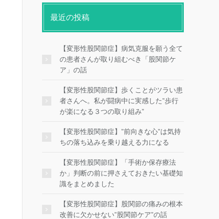
最近の投稿
【変形性股関節症】病気克服を願う全て
の患者さんが取り組むべき「股関節ケ
ア」の話
【変形性股関節症】歩くことがツラい患
者さんへ。私が闘病中に実感した”歩行
が楽になる３つの取り組み”
【変形性股関節症】”前向きな心”は気持
ちの落ち込みを乗り越える力になる
【変形性股関節症】「手術か保存療法
か」判断の前に押さえておきたい基礎知
識をまとめました
【変形性股関節症】股関節の痛みの根本
改善に欠かせない”股関節ケア”の話