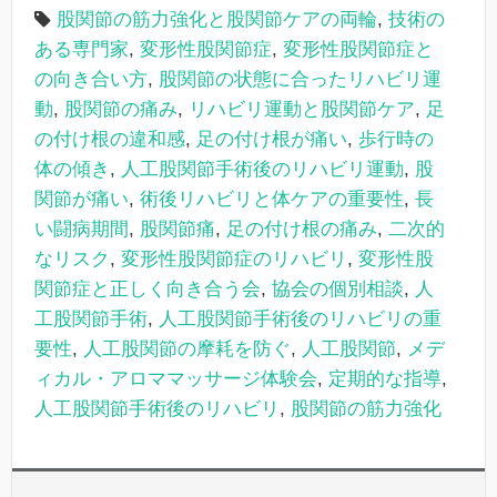
股関節の筋力強化と股関節ケアの両輪
,
技術の
ある専門家
,
変形性股関節症
,
変形性股関節症と
の向き合い方
,
股関節の状態に合ったリハビリ運
動
,
股関節の痛み
,
リハビリ運動と股関節ケア
,
足
の付け根の違和感
,
足の付け根が痛い
,
歩行時の
体の傾き
,
人工股関節手術後のリハビリ運動
,
股
関節が痛い
,
術後リハビリと体ケアの重要性
,
長
い闘病期間
,
股関節痛
,
足の付け根の痛み
,
二次的
なリスク
,
変形性股関節症のリハビリ
,
変形性股
関節症と正しく向き合う会
,
協会の個別相談
,
人
工股関節手術
,
人工股関節手術後のリハビリの重
要性
,
人工股関節の摩耗を防ぐ
,
人工股関節
,
メデ
ィカル・アロママッサージ体験会
,
定期的な指導
,
人工股関節手術後のリハビリ
,
股関節の筋力強化