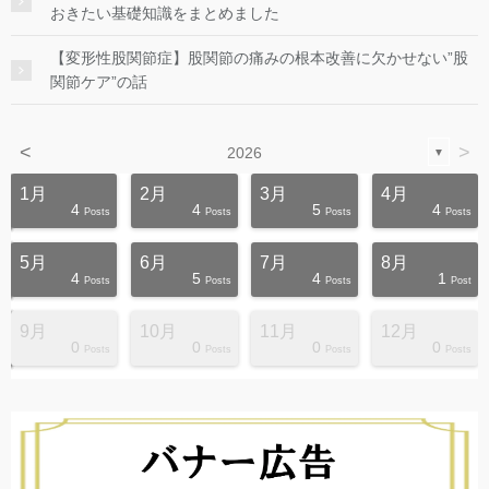
おきたい基礎知識をまとめました
【変形性股関節症】股関節の痛みの根本改善に欠かせない”股
関節ケア”の話
<
>
2026
▼
1月
2月
3月
4月
4
4
5
4
s
s
s
s
s
s
s
s
s
s
Posts
Posts
Posts
Posts
5月
6月
7月
8月
4
5
4
1
s
s
s
s
s
s
s
s
s
s
Posts
Posts
Posts
Post
9月
10月
11月
12月
0
0
0
0
s
s
s
s
s
s
s
s
s
s
Posts
Posts
Posts
Posts