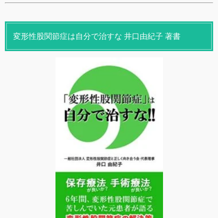
変形性股関節症は自分で治すな 井口由紀子 著書