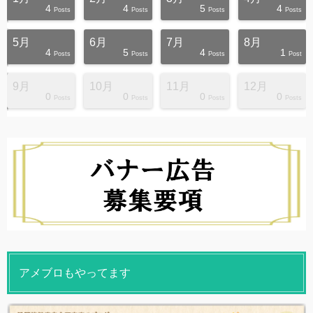
4
4
5
4
s
s
s
s
s
s
s
s
s
s
Posts
Posts
Posts
Posts
5月
6月
7月
8月
4
5
4
1
s
s
s
s
s
s
s
s
s
s
Posts
Posts
Posts
Post
9月
10月
11月
12月
0
0
0
0
s
s
s
s
s
s
s
s
s
s
Posts
Posts
Posts
Posts
アメブロもやってます