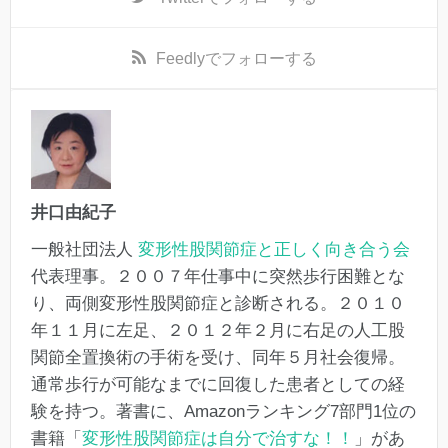
Feedly
でフォローする
井口由紀子
一般社団法人
変形性股関節症と正しく向き合う会
代表理事。２００７年仕事中に突然歩行困難とな
り、両側変形性股関節症と診断される。２０１０
年１１月に左足、２０１２年２月に右足の人工股
関節全置換術の手術を受け、同年５月社会復帰。
通常歩行が可能なまでに回復した患者としての経
験を持つ。著書に、Amazonランキング7部門1位の
書籍「
変形性股関節症は自分で治すな！！
」があ