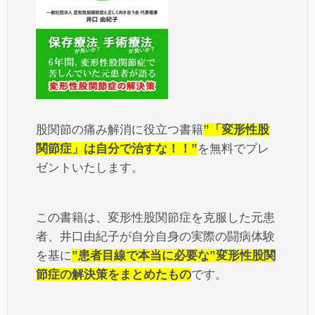
股関節の痛み解消に役立つ書籍
”「変形性股
関節症」は自分で治すな！！”
を無料でプレ
ゼントいたします。
この書籍は、変形性股関節症を克服した元患
者、井口由紀子が自分自身の実際の闘病体験
を基に
”患者目線で本当に必要な”変形性股関
節症の解決策をまとめたもの
です。