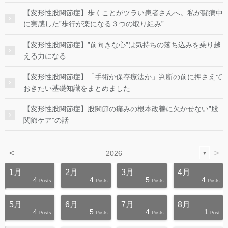
【変形性股関節症】歩くことがツラい患者さんへ。私が闘病中
に実感した”歩行が楽になる３つの取り組み”
【変形性股関節症】”前向きな心”は気持ちの落ち込みを乗り越
える力になる
【変形性股関節症】「手術か保存療法か」判断の前に押さえて
おきたい基礎知識をまとめました
【変形性股関節症】股関節の痛みの根本改善に欠かせない”股
関節ケア”の話
<
>
2026
▼
1月
2月
3月
4月
4
4
5
4
s
s
s
s
s
s
s
s
s
s
Posts
Posts
Posts
Posts
5月
6月
7月
8月
4
5
4
1
s
s
s
s
s
s
s
s
s
s
Posts
Posts
Posts
Post