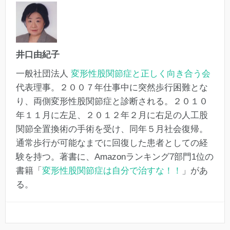
井口由紀子
一般社団法人
変形性股関節症と正しく向き合う会
代表理事。２００７年仕事中に突然歩行困難とな
り、両側変形性股関節症と診断される。２０１０
年１１月に左足、２０１２年２月に右足の人工股
関節全置換術の手術を受け、同年５月社会復帰。
通常歩行が可能なまでに回復した患者としての経
験を持つ。著書に、Amazonランキング7部門1位の
書籍「
変形性股関節症は自分で治すな！！
」があ
る。