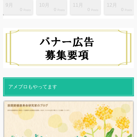
9月
10月
11月
12月
0
0
0
0
s
s
s
s
s
s
s
s
s
s
Posts
Posts
Posts
Posts
アメブロもやってます