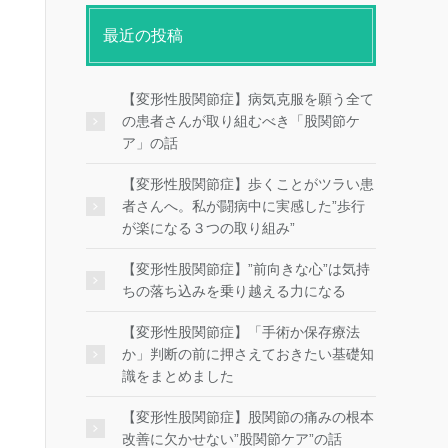
最近の投稿
【変形性股関節症】病気克服を願う全て
の患者さんが取り組むべき「股関節ケ
ア」の話
【変形性股関節症】歩くことがツラい患
者さんへ。私が闘病中に実感した”歩行
が楽になる３つの取り組み”
【変形性股関節症】”前向きな心”は気持
ちの落ち込みを乗り越える力になる
【変形性股関節症】「手術か保存療法
か」判断の前に押さえておきたい基礎知
識をまとめました
【変形性股関節症】股関節の痛みの根本
改善に欠かせない”股関節ケア”の話