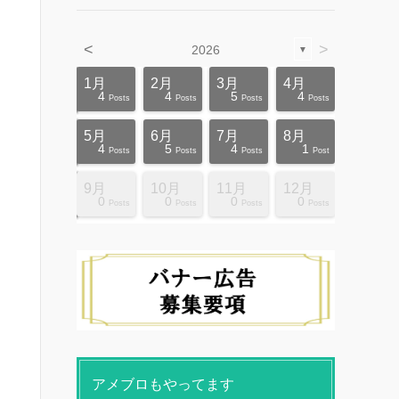
<
>
2026
▼
4月
4月
4月
4月
4月
4月
4月
4月
4月
4月
1月
2月
3月
4月
12
10
5
5
4
3
6
8
4
0
4
4
5
4
ts
ts
ts
ts
ts
ts
ts
ts
ts
ts
Posts
Posts
Posts
Posts
Posts
Posts
Posts
Posts
Posts
Posts
Posts
Posts
Posts
Posts
8月
8月
8月
8月
8月
8月
8月
8月
8月
8月
5月
6月
7月
8月
10
10
14
10
4
4
5
5
9
0
4
5
4
1
ts
ts
ts
ts
ts
ts
ts
ts
ts
ts
Posts
Posts
Posts
Posts
Posts
Posts
Posts
Posts
Posts
Posts
Posts
Posts
Posts
Post
12月
12月
12月
12月
12月
12月
12月
12月
12月
12月
9月
10月
11月
12月
13
12
4
4
4
4
9
8
4
6
0
0
0
0
ts
ts
ts
ts
ts
ts
ts
ts
ts
ts
Posts
Posts
Posts
Posts
Posts
Posts
Posts
Posts
Posts
Posts
Posts
Posts
Posts
Posts
アメブロもやってます