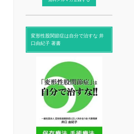
変形性股関節症は自分で治すな 井
口由紀子 著書