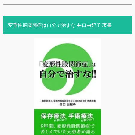
変形性股関節症は自分で治すな 井口由紀子 著書