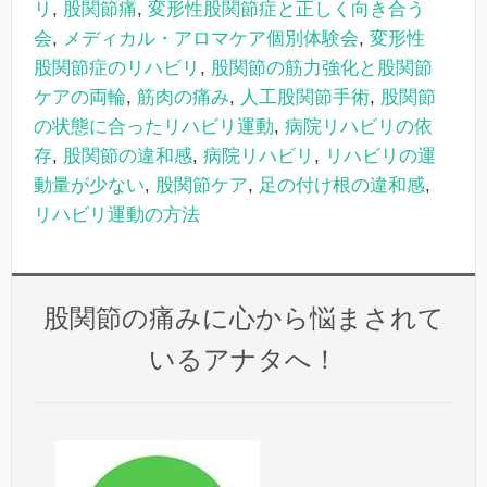
リ
,
股関節痛
,
変形性股関節症と正しく向き合う
会
,
メディカル・アロマケア個別体験会
,
変形性
股関節症のリハビリ
,
股関節の筋力強化と股関節
ケアの両輪
,
筋肉の痛み
,
人工股関節手術
,
股関節
の状態に合ったリハビリ運動
,
病院リハビリの依
存
,
股関節の違和感
,
病院リハビリ
,
リハビリの運
動量が少ない
,
股関節ケア
,
足の付け根の違和感
,
リハビリ運動の方法
股関節の痛みに心から悩まされて
いるアナタへ！