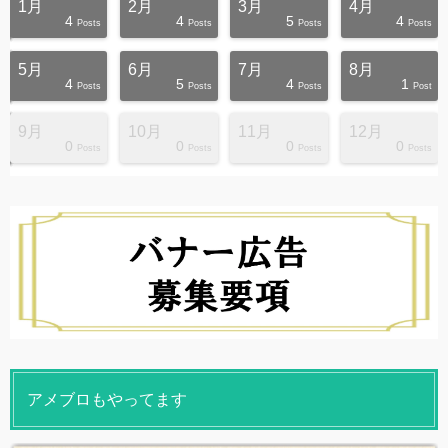
1月
2月
3月
4月
4
4
5
4
s
s
s
s
s
s
s
s
s
s
Posts
Posts
Posts
Posts
5月
6月
7月
8月
4
5
4
1
s
s
s
s
s
s
s
s
s
s
Posts
Posts
Posts
Post
9月
10月
11月
12月
0
0
0
0
s
s
s
s
s
s
s
s
s
s
Posts
Posts
Posts
Posts
アメブロもやってます