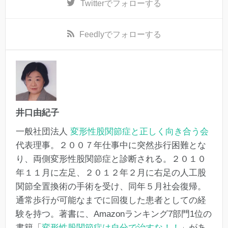
Twitter
でフォローする
Feedly
でフォローする
井口由紀子
一般社団法人
変形性股関節症と正しく向き合う会
代表理事。２００７年仕事中に突然歩行困難とな
り、両側変形性股関節症と診断される。２０１０
年１１月に左足、２０１２年２月に右足の人工股
関節全置換術の手術を受け、同年５月社会復帰。
通常歩行が可能なまでに回復した患者としての経
験を持つ。著書に、Amazonランキング7部門1位の
書籍「
変形性股関節症は自分で治すな！！
」があ