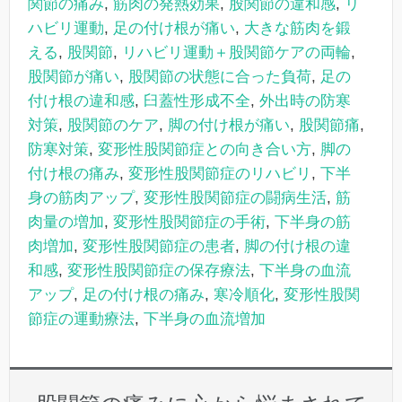
関節の痛み
,
筋肉の発熱効果
,
股関節の違和感
,
リ
ハビリ運動
,
足の付け根が痛い
,
大きな筋肉を鍛
える
,
股関節
,
リハビリ運動＋股関節ケアの両輪
,
股関節が痛い
,
股関節の状態に合った負荷
,
足の
付け根の違和感
,
臼蓋性形成不全
,
外出時の防寒
対策
,
股関節のケア
,
脚の付け根が痛い
,
股関節痛
,
防寒対策
,
変形性股関節症との向き合い方
,
脚の
付け根の痛み
,
変形性股関節症のリハビリ
,
下半
身の筋肉アップ
,
変形性股関節症の闘病生活
,
筋
肉量の増加
,
変形性股関節症の手術
,
下半身の筋
肉増加
,
変形性股関節症の患者
,
脚の付け根の違
和感
,
変形性股関節症の保存療法
,
下半身の血流
アップ
,
足の付け根の痛み
,
寒冷順化
,
変形性股関
節症の運動療法
,
下半身の血流増加