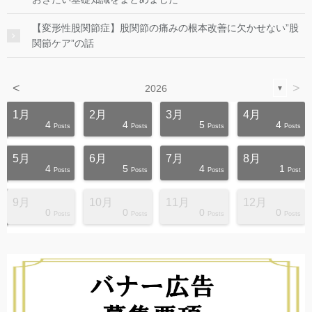
【変形性股関節症】股関節の痛みの根本改善に欠かせない”股
関節ケア”の話
<
>
2026
▼
1月
2月
3月
4月
4
4
5
4
s
s
s
s
s
s
s
s
s
s
Posts
Posts
Posts
Posts
5月
6月
7月
8月
4
5
4
1
s
s
s
s
s
s
s
s
s
s
Posts
Posts
Posts
Post
9月
10月
11月
12月
0
0
0
0
s
s
s
s
s
s
s
s
s
s
Posts
Posts
Posts
Posts