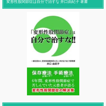
変形性股関節症は自分で治すな 井口由紀子 著書