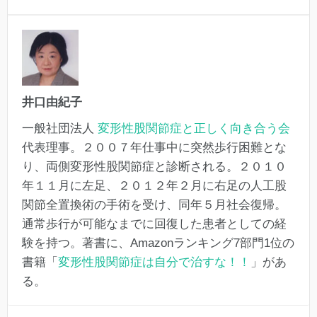
井口由紀子
一般社団法人
変形性股関節症と正しく向き合う会
代表理事。２００７年仕事中に突然歩行困難とな
り、両側変形性股関節症と診断される。２０１０
年１１月に左足、２０１２年２月に右足の人工股
関節全置換術の手術を受け、同年５月社会復帰。
通常歩行が可能なまでに回復した患者としての経
験を持つ。著書に、Amazonランキング7部門1位の
書籍「
変形性股関節症は自分で治すな！！
」があ
る。