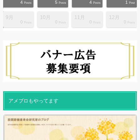
4
5
4
1
s
s
s
s
s
s
s
s
s
s
Posts
Posts
Posts
Post
9月
10月
11月
12月
0
0
0
0
s
s
s
s
s
s
s
s
s
s
Posts
Posts
Posts
Posts
アメブロもやってます