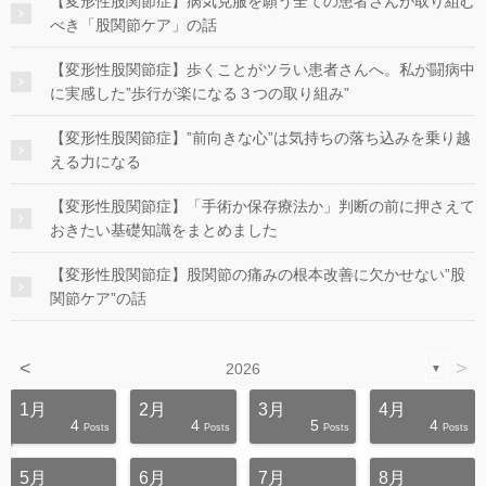
【変形性股関節症】病気克服を願う全ての患者さんが取り組む
べき「股関節ケア」の話
【変形性股関節症】歩くことがツラい患者さんへ。私が闘病中
に実感した”歩行が楽になる３つの取り組み”
【変形性股関節症】”前向きな心”は気持ちの落ち込みを乗り越
える力になる
【変形性股関節症】「手術か保存療法か」判断の前に押さえて
おきたい基礎知識をまとめました
【変形性股関節症】股関節の痛みの根本改善に欠かせない”股
関節ケア”の話
<
>
2026
▼
1月
2月
3月
4月
4
4
5
4
s
s
s
s
s
s
s
s
s
s
Posts
Posts
Posts
Posts
5月
6月
7月
8月