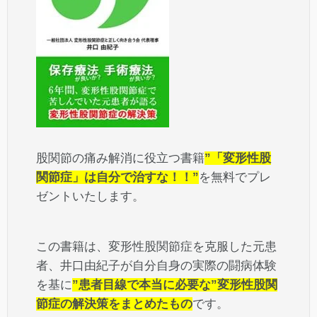
股関節の痛み解消に役立つ書籍
”「変形性股
関節症」は自分で治すな！！”
を無料でプレ
ゼントいたします。
この書籍は、変形性股関節症を克服した元患
者、井口由紀子が自分自身の実際の闘病体験
を基に
”患者目線で本当に必要な”変形性股関
節症の解決策をまとめたもの
です。