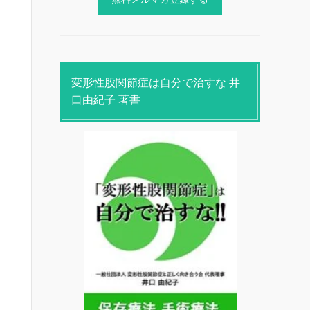
変形性股関節症は自分で治すな 井
口由紀子 著書