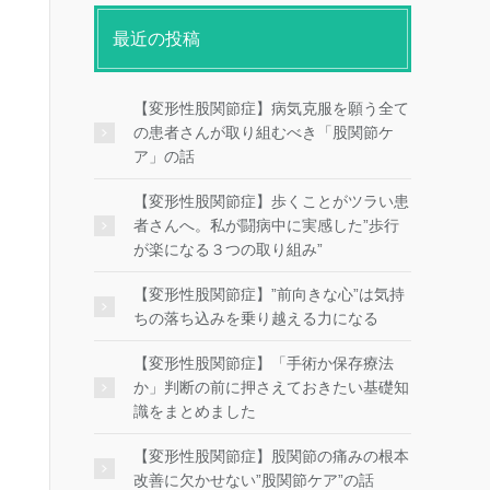
最近の投稿
【変形性股関節症】病気克服を願う全て
の患者さんが取り組むべき「股関節ケ
ア」の話
【変形性股関節症】歩くことがツラい患
者さんへ。私が闘病中に実感した”歩行
が楽になる３つの取り組み”
【変形性股関節症】”前向きな心”は気持
ちの落ち込みを乗り越える力になる
【変形性股関節症】「手術か保存療法
か」判断の前に押さえておきたい基礎知
識をまとめました
【変形性股関節症】股関節の痛みの根本
改善に欠かせない”股関節ケア”の話