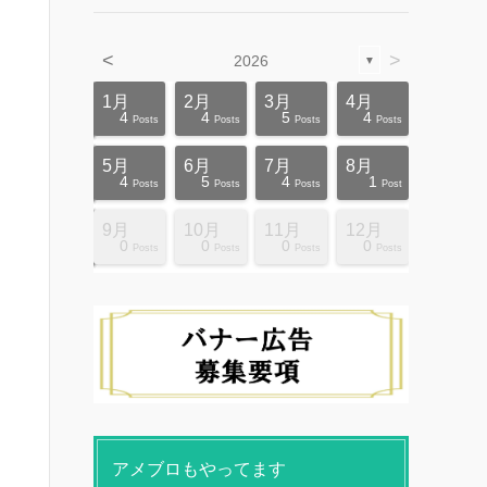
<
>
2026
▼
4月
4月
4月
4月
4月
4月
4月
4月
4月
4月
1月
2月
3月
4月
12
10
5
5
4
3
6
8
4
0
4
4
5
4
ts
ts
ts
ts
ts
ts
ts
ts
ts
ts
Posts
Posts
Posts
Posts
Posts
Posts
Posts
Posts
Posts
Posts
Posts
Posts
Posts
Posts
8月
8月
8月
8月
8月
8月
8月
8月
8月
8月
5月
6月
7月
8月
10
10
14
10
4
4
5
5
9
0
4
5
4
1
ts
ts
ts
ts
ts
ts
ts
ts
ts
ts
Posts
Posts
Posts
Posts
Posts
Posts
Posts
Posts
Posts
Posts
Posts
Posts
Posts
Post
12月
12月
12月
12月
12月
12月
12月
12月
12月
12月
9月
10月
11月
12月
13
12
4
4
4
4
9
8
4
6
0
0
0
0
ts
ts
ts
ts
ts
ts
ts
ts
ts
ts
Posts
Posts
Posts
Posts
Posts
Posts
Posts
Posts
Posts
Posts
Posts
Posts
Posts
Posts
アメブロもやってます