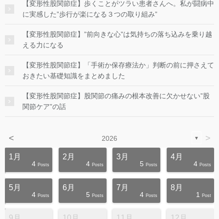
【変形性股関節症】歩くことがツラい患者さんへ。私が闘病中
に実感した”歩行が楽になる３つの取り組み”
【変形性股関節症】”前向きな心”は気持ちの落ち込みを乗り越
える力になる
【変形性股関節症】「手術か保存療法か」判断の前に押さえて
おきたい基礎知識をまとめました
【変形性股関節症】股関節の痛みの根本改善に欠かせない”股
関節ケア”の話
<
>
2026
▼
1月
2月
3月
4月
4
4
5
4
s
s
s
s
s
s
s
s
s
s
Posts
Posts
Posts
Posts
5月
6月
7月
8月
4
5
4
1
s
s
s
s
s
s
s
s
s
s
Posts
Posts
Posts
Post
9月
10月
11月
12月