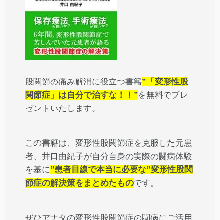
股関節の痛み解消に役立つ書籍
”「変形性股
関節症」は自分で治すな！！”
を無料でプレ
ゼントいたします。
この書籍は、変形性股関節症を克服した元患
者、井口由紀子が自分自身の実際の闘病体験
を基に
”患者目線で本当に必要な”変形性股関
節症の解決策をまとめたもの
です。
ぜひアナタの変形性股関節症の闘病にご活用