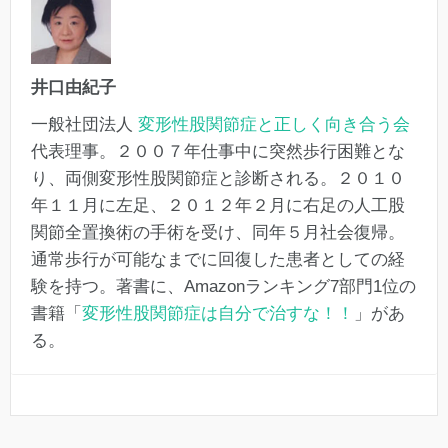
井口由紀子
一般社団法人
変形性股関節症と正しく向き合う会
代表理事。２００７年仕事中に突然歩行困難とな
り、両側変形性股関節症と診断される。２０１０
年１１月に左足、２０１２年２月に右足の人工股
関節全置換術の手術を受け、同年５月社会復帰。
通常歩行が可能なまでに回復した患者としての経
験を持つ。著書に、Amazonランキング7部門1位の
書籍「
変形性股関節症は自分で治すな！！
」があ
る。