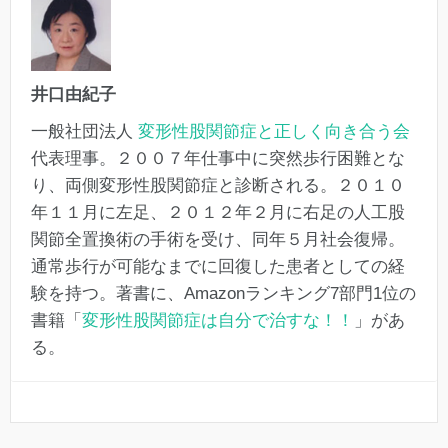
井口由紀子
一般社団法人
変形性股関節症と正しく向き合う会
代表理事。２００７年仕事中に突然歩行困難とな
り、両側変形性股関節症と診断される。２０１０
年１１月に左足、２０１２年２月に右足の人工股
関節全置換術の手術を受け、同年５月社会復帰。
通常歩行が可能なまでに回復した患者としての経
験を持つ。著書に、Amazonランキング7部門1位の
書籍「
変形性股関節症は自分で治すな！！
」があ
る。