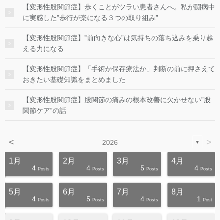
【変形性股関節症】歩くことがツラい患者さんへ。私が闘病中
に実感した”歩行が楽になる３つの取り組み”
【変形性股関節症】”前向きな心”は気持ちの落ち込みを乗り越
える力になる
【変形性股関節症】「手術か保存療法か」判断の前に押さえて
おきたい基礎知識をまとめました
【変形性股関節症】股関節の痛みの根本改善に欠かせない”股
関節ケア”の話
<
>
2026
▼
1月
2月
3月
4月
4
4
5
4
s
s
s
s
s
s
s
s
s
s
Posts
Posts
Posts
Posts
5月
6月
7月
8月
4
5
4
1
s
s
s
s
s
s
s
s
s
s
Posts
Posts
Posts
Post