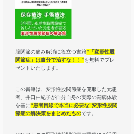
股関節の痛み解消に役立つ書籍
”「変形性股
関節症」は自分で治すな！！”
を無料でプレ
ゼントいたします。
この書籍は、変形性股関節症を克服した元患
者、井口由紀子が自分自身の実際の闘病体験
を基に
”患者目線で本当に必要な”変形性股関
節症の解決策をまとめたもの
です。