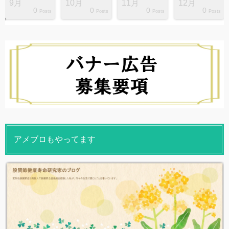
9月
10月
11月
12月
0
0
0
0
s
s
s
s
s
s
s
s
s
s
Posts
Posts
Posts
Posts
アメブロもやってます