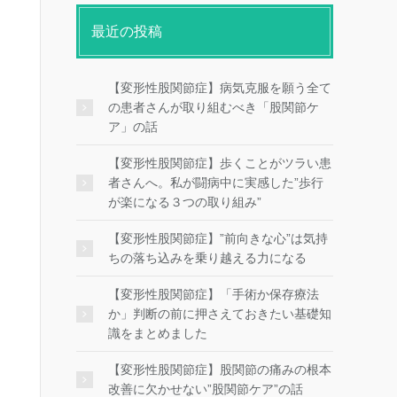
最近の投稿
【変形性股関節症】病気克服を願う全て
の患者さんが取り組むべき「股関節ケ
ア」の話
【変形性股関節症】歩くことがツラい患
者さんへ。私が闘病中に実感した”歩行
が楽になる３つの取り組み”
【変形性股関節症】”前向きな心”は気持
ちの落ち込みを乗り越える力になる
【変形性股関節症】「手術か保存療法
か」判断の前に押さえておきたい基礎知
識をまとめました
【変形性股関節症】股関節の痛みの根本
改善に欠かせない”股関節ケア”の話