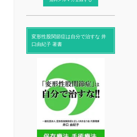
変形性股関節症は自分で治すな 井
口由紀子 著書