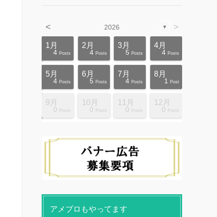
<
>
2026
▼
4月
4月
4月
4月
4月
4月
4月
4月
4月
4月
1月
2月
3月
4月
12
10
5
5
4
3
6
8
4
0
4
4
5
4
ts
ts
ts
ts
ts
ts
ts
ts
ts
ts
Posts
Posts
Posts
Posts
Posts
Posts
Posts
Posts
Posts
Posts
Posts
Posts
Posts
Posts
8月
8月
8月
8月
8月
8月
8月
8月
8月
8月
5月
6月
7月
8月
10
10
14
10
4
4
5
5
9
0
4
5
4
1
ts
ts
ts
ts
ts
ts
ts
ts
ts
ts
Posts
Posts
Posts
Posts
Posts
Posts
Posts
Posts
Posts
Posts
Posts
Posts
Posts
Post
12月
12月
12月
12月
12月
12月
12月
12月
12月
12月
9月
10月
11月
12月
13
12
4
4
4
4
9
8
4
6
0
0
0
0
ts
ts
ts
ts
ts
ts
ts
ts
ts
ts
Posts
Posts
Posts
Posts
Posts
Posts
Posts
Posts
Posts
Posts
Posts
Posts
Posts
Posts
アメブロもやってます