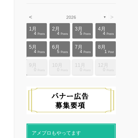
<
>
2026
▼
4月
4月
4月
4月
4月
4月
4月
4月
4月
4月
1月
2月
3月
4月
12
10
5
5
4
3
6
8
4
0
4
4
5
4
ts
ts
ts
ts
ts
ts
ts
ts
ts
ts
Posts
Posts
Posts
Posts
Posts
Posts
Posts
Posts
Posts
Posts
Posts
Posts
Posts
Posts
8月
8月
8月
8月
8月
8月
8月
8月
8月
8月
5月
6月
7月
8月
10
10
14
10
4
4
5
5
9
0
4
5
4
1
ts
ts
ts
ts
ts
ts
ts
ts
ts
ts
Posts
Posts
Posts
Posts
Posts
Posts
Posts
Posts
Posts
Posts
Posts
Posts
Posts
Post
12月
12月
12月
12月
12月
12月
12月
12月
12月
12月
9月
10月
11月
12月
13
12
4
4
4
4
9
8
4
6
0
0
0
0
ts
ts
ts
ts
ts
ts
ts
ts
ts
ts
Posts
Posts
Posts
Posts
Posts
Posts
Posts
Posts
Posts
Posts
Posts
Posts
Posts
Posts
アメブロもやってます