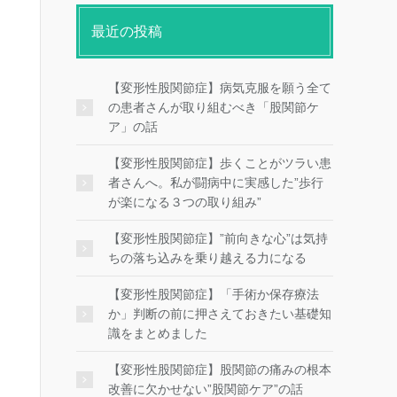
最近の投稿
【変形性股関節症】病気克服を願う全て
の患者さんが取り組むべき「股関節ケ
ア」の話
【変形性股関節症】歩くことがツラい患
者さんへ。私が闘病中に実感した”歩行
が楽になる３つの取り組み”
【変形性股関節症】”前向きな心”は気持
ちの落ち込みを乗り越える力になる
【変形性股関節症】「手術か保存療法
か」判断の前に押さえておきたい基礎知
識をまとめました
【変形性股関節症】股関節の痛みの根本
改善に欠かせない”股関節ケア”の話