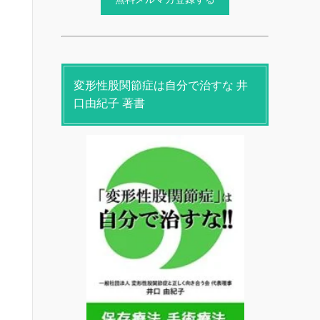
変形性股関節症は自分で治すな 井
口由紀子 著書