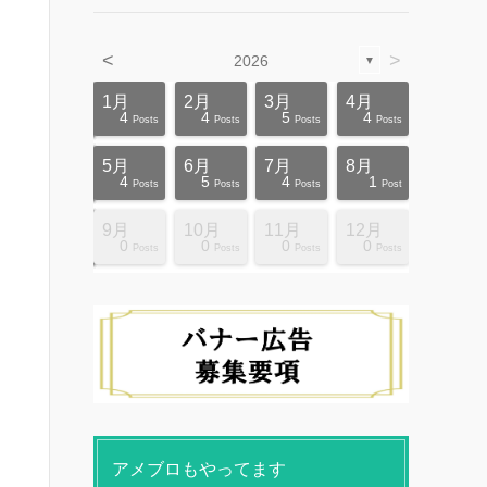
<
>
2026
▼
4月
4月
4月
4月
4月
4月
4月
4月
4月
4月
1月
2月
3月
4月
12
10
5
5
4
3
6
8
4
0
4
4
5
4
ts
ts
ts
ts
ts
ts
ts
ts
ts
ts
Posts
Posts
Posts
Posts
Posts
Posts
Posts
Posts
Posts
Posts
Posts
Posts
Posts
Posts
8月
8月
8月
8月
8月
8月
8月
8月
8月
8月
5月
6月
7月
8月
10
10
14
10
4
4
5
5
9
0
4
5
4
1
ts
ts
ts
ts
ts
ts
ts
ts
ts
ts
Posts
Posts
Posts
Posts
Posts
Posts
Posts
Posts
Posts
Posts
Posts
Posts
Posts
Post
12月
12月
12月
12月
12月
12月
12月
12月
12月
12月
9月
10月
11月
12月
13
12
4
4
4
4
9
8
4
6
0
0
0
0
ts
ts
ts
ts
ts
ts
ts
ts
ts
ts
Posts
Posts
Posts
Posts
Posts
Posts
Posts
Posts
Posts
Posts
Posts
Posts
Posts
Posts
アメブロもやってます