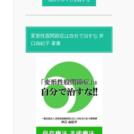
変形性股関節症は自分で治すな 井
口由紀子 著書