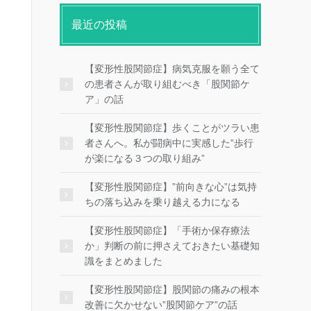
最近の投稿
【変形性股関節症】病気克服を願う全て
の患者さんが取り組むべき「股関節ケ
ア」の話
【変形性股関節症】歩くことがツラい患
者さんへ。私が闘病中に実感した”歩行
が楽になる３つの取り組み”
【変形性股関節症】”前向きな心”は気持
ちの落ち込みを乗り越える力になる
【変形性股関節症】「手術か保存療法
か」判断の前に押さえておきたい基礎知
識をまとめました
【変形性股関節症】股関節の痛みの根本
改善に欠かせない”股関節ケア”の話