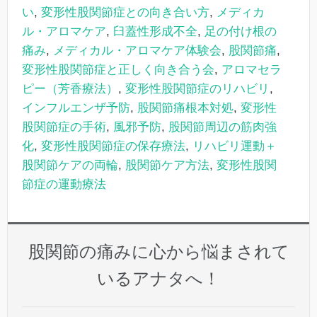
い
,
変形性股関節症との向き合い方
,
メディカ
ル・アロマケア
,
臼蓋性形成不全
,
足の付け根の
痛み
,
メディカル・アロマケア体験会
,
股関節痛
,
変形性股関節症と正しく向き合う会
,
アロマセラ
ピー（芳香療法）
,
変形性股関節症のリハビリ
,
インフルエンザ予防
,
股関節痛根本対処
,
変形性
股関節症の手術
,
風邪予防
,
股関節周辺の筋肉強
化
,
変形性股関節症の保存療法
,
リハビリ運動＋
股関節ケアの両輪
,
股関節ケア方法
,
変形性股関
節症の運動療法
股関節の痛みに心から悩まされて
いるアナタへ！