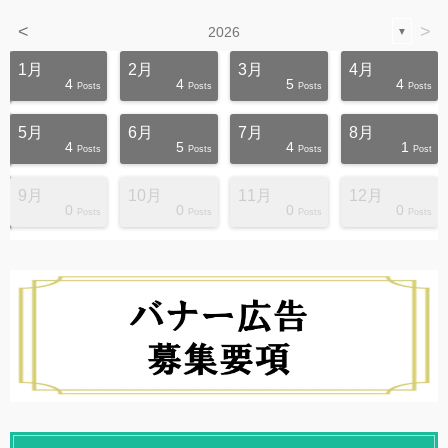
<
>
2026
▼
1月
2月
3月
4月
4
4
5
4
s
s
s
s
s
s
s
s
s
s
Posts
Posts
Posts
Posts
5月
6月
7月
8月
4
5
4
1
s
s
s
s
s
s
s
s
s
s
Posts
Posts
Posts
Post
9月
10月
11月
12月
0
0
0
0
s
s
s
s
s
s
s
s
s
s
Posts
Posts
Posts
Posts