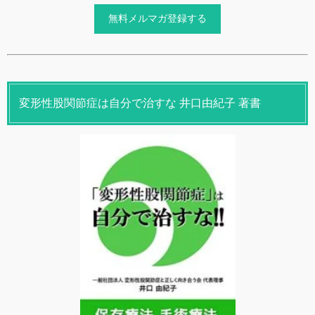
変形性股関節症は自分で治すな 井口由紀子 著書