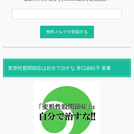
変形性股関節症は自分で治すな 井口由紀子 著書