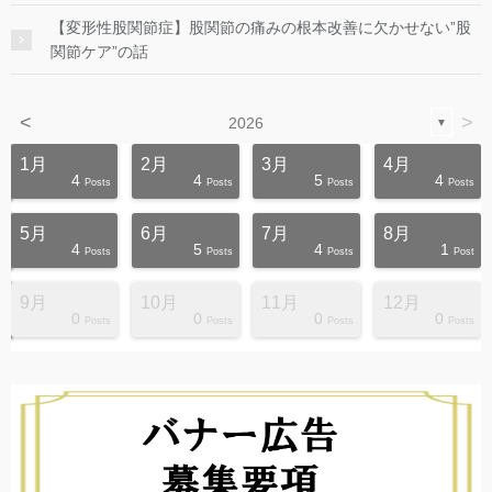
【変形性股関節症】股関節の痛みの根本改善に欠かせない”股
関節ケア”の話
<
>
2026
▼
1月
2月
3月
4月
4
4
5
4
s
s
s
s
s
s
s
s
s
s
Posts
Posts
Posts
Posts
5月
6月
7月
8月
4
5
4
1
s
s
s
s
s
s
s
s
s
s
Posts
Posts
Posts
Post
9月
10月
11月
12月
0
0
0
0
s
s
s
s
s
s
s
s
s
s
Posts
Posts
Posts
Posts