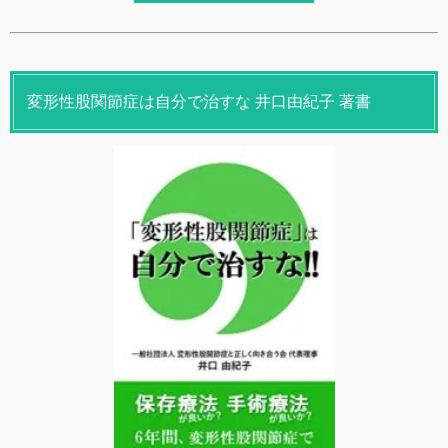
変形性股関節症は自分で治すな 井口由紀子 著書