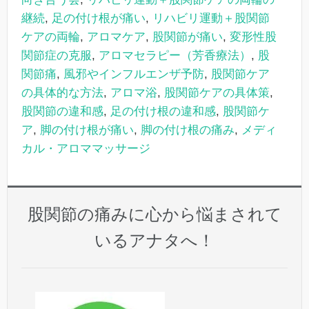
継続
,
足の付け根が痛い
,
リハビリ運動＋股関節
ケアの両輪
,
アロマケア
,
股関節が痛い
,
変形性股
関節症の克服
,
アロマセラピー（芳香療法）
,
股
関節痛
,
風邪やインフルエンザ予防
,
股関節ケア
の具体的な方法
,
アロマ浴
,
股関節ケアの具体策
,
股関節の違和感
,
足の付け根の違和感
,
股関節ケ
ア
,
脚の付け根が痛い
,
脚の付け根の痛み
,
メディ
カル・アロママッサージ
股関節の痛みに心から悩まされて
いるアナタへ！