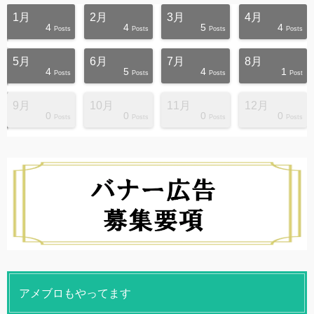
1月
2月
3月
4月
4
4
5
4
s
s
s
s
s
s
s
s
s
s
Posts
Posts
Posts
Posts
5月
6月
7月
8月
4
5
4
1
s
s
s
s
s
s
s
s
s
s
Posts
Posts
Posts
Post
9月
10月
11月
12月
0
0
0
0
s
s
s
s
s
s
s
s
s
s
Posts
Posts
Posts
Posts
アメブロもやってます