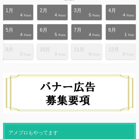
1月
2月
3月
4月
4
4
5
4
s
s
s
s
s
s
s
s
s
s
Posts
Posts
Posts
Posts
5月
6月
7月
8月
4
5
4
1
s
s
s
s
s
s
s
s
s
s
Posts
Posts
Posts
Post
9月
10月
11月
12月
0
0
0
0
s
s
s
s
s
s
s
s
s
s
Posts
Posts
Posts
Posts
アメブロもやってます