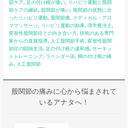
節ケア
,
足の付け根が痛い
,
リハビリ運動と股関
節ケアの継続
,
股関節が痛い
,
股関節の状態に合
ったリハビリ運動
,
股関節痛
,
メディカル・アロ
ママッサージ
,
リハビリ運動の効果
,
理学療法士
,
変形性股関節症との向き合い方
,
技術のある専門
家からの直接指導
,
人工股関節手術
,
変形性股関
節症の闘病生活
,
足の付け根の違和感
,
サーキッ
トトレーニング
,
ラベンダー浴
,
脚の付け根の痛
み
,
人工股関節
股関節の痛みに心から悩まされて
いるアナタへ！