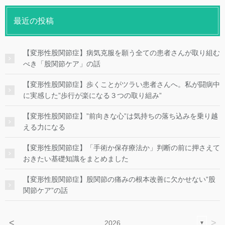
最近の投稿
【変形性股関節症】病気克服を願う全ての患者さんが取り組む
べき「股関節ケア」の話
【変形性股関節症】歩くことがツラい患者さんへ。私が闘病中
に実感した”歩行が楽になる３つの取り組み”
【変形性股関節症】”前向きな心”は気持ちの落ち込みを乗り越
える力になる
【変形性股関節症】「手術か保存療法か」判断の前に押さえて
おきたい基礎知識をまとめました
【変形性股関節症】股関節の痛みの根本改善に欠かせない”股
関節ケア”の話
<
>
2026
▼