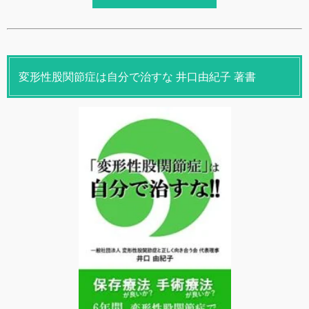
変形性股関節症は自分で治すな 井口由紀子 著書