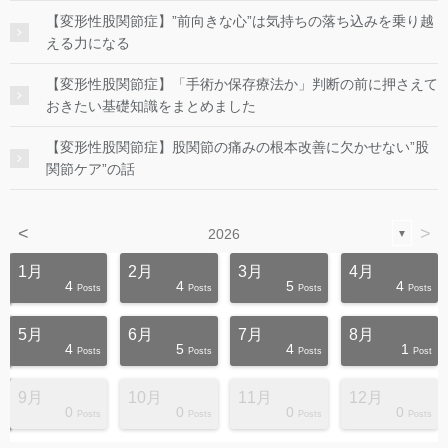
【変形性股関節症】”前向きな心”は気持ちの落ち込みを乗り越
える力になる
【変形性股関節症】「手術か保存療法か」判断の前に押さえて
おきたい基礎知識をまとめました
【変形性股関節症】股関節の痛みの根本改善に欠かせない”股
関節ケア”の話
<
>
2026
▼
1月
2月
3月
4月
4
4
5
4
s
s
s
s
s
s
s
s
s
s
Posts
Posts
Posts
Posts
5月
6月
7月
8月
4
5
4
1
s
s
s
s
s
s
s
s
s
s
Posts
Posts
Posts
Post
9月
10月
11月
12月
0
0
0
0
s
s
s
s
s
s
s
s
s
s
Posts
Posts
Posts
Posts