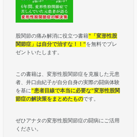
股関節の痛み解消に役立つ書籍
”「変形性股
関節症」は自分で治すな！！”
を無料でプレ
ゼントいたします。
この書籍は、変形性股関節症を克服した元患
者、井口由紀子が自分自身の実際の闘病体験
を基に
”患者目線で本当に必要な”変形性股関
節症の解決策をまとめたもの
です。
ぜひアナタの変形性股関節症の闘病にご活用
ください。