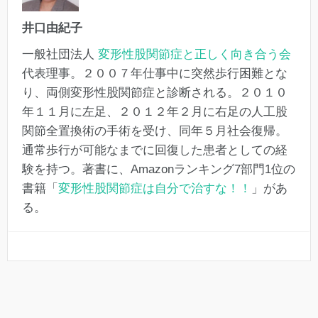
井口由紀子
一般社団法人
変形性股関節症と正しく向き合う会
代表理事。２００７年仕事中に突然歩行困難とな
り、両側変形性股関節症と診断される。２０１０
年１１月に左足、２０１２年２月に右足の人工股
関節全置換術の手術を受け、同年５月社会復帰。
通常歩行が可能なまでに回復した患者としての経
験を持つ。著書に、Amazonランキング7部門1位の
書籍「
変形性股関節症は自分で治すな！！
」があ
る。