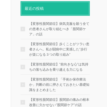
最近の投稿
【変形性股関節症】病気克服を願う全て
の患者さんが取り組むべき「股関節ケ
ア」の話
【変形性股関節症】歩くことがツラい患
者さんへ。私が闘病中に実感した”歩行
が楽になる３つの取り組み”
【変形性股関節症】”前向きな心”は気持
ちの落ち込みを乗り越える力になる
【変形性股関節症】「手術か保存療法
か」判断の前に押さえておきたい基礎知
識をまとめました
【変形性股関節症】股関節の痛みの根本
改善に欠かせない”股関節ケア”の話