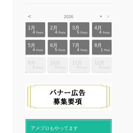
<
>
2026
▼
4月
4月
4月
4月
4月
4月
4月
4月
4月
4月
1月
2月
3月
4月
12
10
5
5
4
3
6
8
4
0
4
4
5
4
ts
ts
ts
ts
ts
ts
ts
ts
ts
ts
Posts
Posts
Posts
Posts
Posts
Posts
Posts
Posts
Posts
Posts
Posts
Posts
Posts
Posts
8月
8月
8月
8月
8月
8月
8月
8月
8月
8月
5月
6月
7月
8月
10
10
14
10
4
4
5
5
9
0
4
5
4
1
ts
ts
ts
ts
ts
ts
ts
ts
ts
ts
Posts
Posts
Posts
Posts
Posts
Posts
Posts
Posts
Posts
Posts
Posts
Posts
Posts
Post
12月
12月
12月
12月
12月
12月
12月
12月
12月
12月
9月
10月
11月
12月
13
12
4
4
4
4
9
8
4
6
0
0
0
0
ts
ts
ts
ts
ts
ts
ts
ts
ts
ts
Posts
Posts
Posts
Posts
Posts
Posts
Posts
Posts
Posts
Posts
Posts
Posts
Posts
Posts
アメブロもやってます