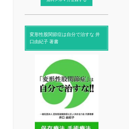
変形性股関節症は自分で治すな 井
口由紀子 著書