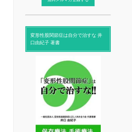
変形性股関節症は自分で治すな 井
口由紀子 著書