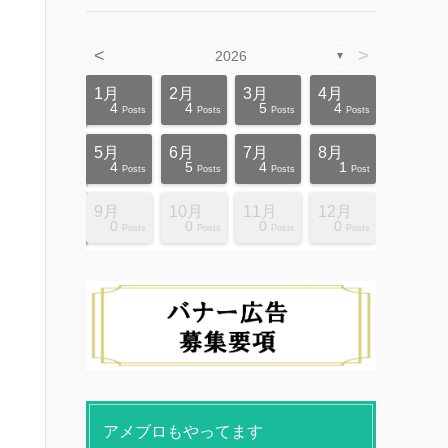
<
>
2026
▼
4月
4月
4月
4月
4月
4月
4月
4月
4月
4月
1月
2月
3月
4月
12
10
5
5
4
3
6
8
4
0
4
4
5
4
ts
ts
ts
ts
ts
ts
ts
ts
ts
ts
Posts
Posts
Posts
Posts
Posts
Posts
Posts
Posts
Posts
Posts
Posts
Posts
Posts
Posts
8月
8月
8月
8月
8月
8月
8月
8月
8月
8月
5月
6月
7月
8月
10
10
14
10
4
4
5
5
9
0
4
5
4
1
ts
ts
ts
ts
ts
ts
ts
ts
ts
ts
Posts
Posts
Posts
Posts
Posts
Posts
Posts
Posts
Posts
Posts
Posts
Posts
Posts
Post
12月
12月
12月
12月
12月
12月
12月
12月
12月
12月
9月
10月
11月
12月
13
12
4
4
4
4
9
8
4
6
0
0
0
0
ts
ts
ts
ts
ts
ts
ts
ts
ts
ts
Posts
Posts
Posts
Posts
Posts
Posts
Posts
Posts
Posts
Posts
Posts
Posts
Posts
Posts
アメブロもやってます