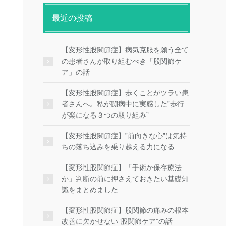
最近の投稿
【変形性股関節症】病気克服を願う全て
の患者さんが取り組むべき「股関節ケ
ア」の話
【変形性股関節症】歩くことがツラい患
者さんへ。私が闘病中に実感した”歩行
が楽になる３つの取り組み”
【変形性股関節症】”前向きな心”は気持
ちの落ち込みを乗り越える力になる
【変形性股関節症】「手術か保存療法
か」判断の前に押さえておきたい基礎知
識をまとめました
【変形性股関節症】股関節の痛みの根本
改善に欠かせない”股関節ケア”の話