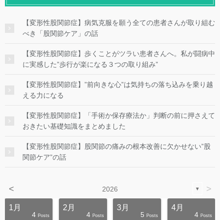
【変形性股関節症】病気克服を願う全ての患者さんが取り組む
べき「股関節ケア」の話
【変形性股関節症】歩くことがツラい患者さんへ。私が闘病中
に実感した”歩行が楽になる３つの取り組み”
【変形性股関節症】”前向きな心”は気持ちの落ち込みを乗り越
える力になる
【変形性股関節症】「手術か保存療法か」判断の前に押さえて
おきたい基礎知識をまとめました
【変形性股関節症】股関節の痛みの根本改善に欠かせない”股
関節ケア”の話
<
>
2026
▼
1月
2月
3月
4月
4
4
5
4
s
s
s
s
s
s
s
s
s
s
Posts
Posts
Posts
Posts