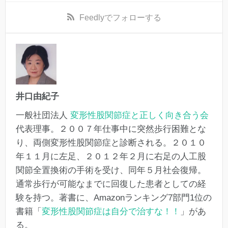
Feedly
でフォローする
井口由紀子
一般社団法人
変形性股関節症と正しく向き合う会
代表理事。２００７年仕事中に突然歩行困難とな
り、両側変形性股関節症と診断される。２０１０
年１１月に左足、２０１２年２月に右足の人工股
関節全置換術の手術を受け、同年５月社会復帰。
通常歩行が可能なまでに回復した患者としての経
験を持つ。著書に、Amazonランキング7部門1位の
書籍「
変形性股関節症は自分で治すな！！
」があ
る。