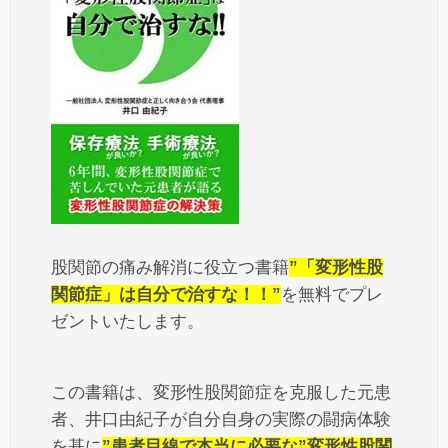
股関節の痛み解消に役立つ書籍
”「変形性股
関節症」は自分で治すな！！”
を無料でプレ
ゼントいたします。
この書籍は、変形性股関節症を克服した元患
者、井口由紀子が自分自身の実際の闘病体験
を基に
”患者目線で本当に必要な”変形性股関