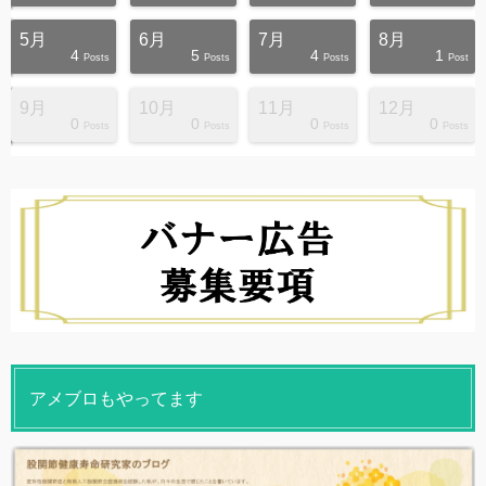
5月
6月
7月
8月
4
5
4
1
s
s
s
s
s
s
s
s
s
s
Posts
Posts
Posts
Post
9月
10月
11月
12月
0
0
0
0
s
s
s
s
s
s
s
s
s
s
Posts
Posts
Posts
Posts
アメブロもやってます