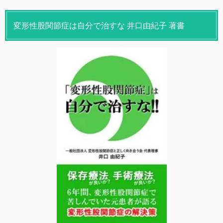
変形性股関節症は自分で治すな 井口由紀子 著書