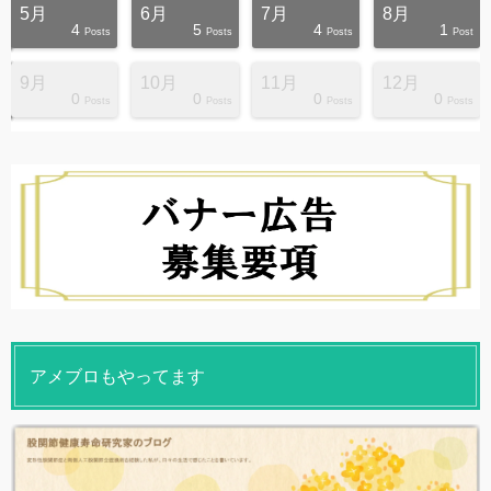
5月
6月
7月
8月
4
5
4
1
s
s
s
s
s
s
s
s
s
s
Posts
Posts
Posts
Post
9月
10月
11月
12月
0
0
0
0
s
s
s
s
s
s
s
s
s
s
Posts
Posts
Posts
Posts
アメブロもやってます