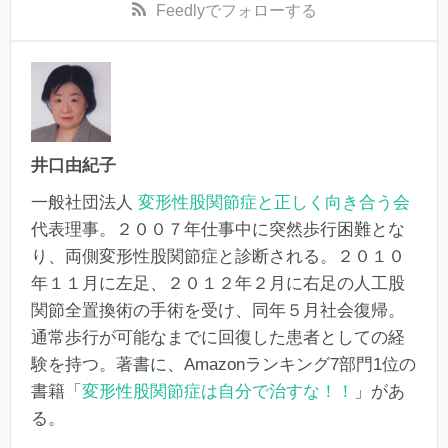
Feedly
でフォローする
井口由紀子
一般社団法人
変形性股関節症と正しく向き合う会
代表理事。２００７年仕事中に突然歩行困難とな
り、両側変形性股関節症と診断される。２０１０
年１１月に左足、２０１２年２月に右足の人工股
関節全置換術の手術を受け、同年５月社会復帰。
通常歩行が可能なまでに回復した患者としての経
験を持つ。著書に、Amazonランキング7部門1位の
書籍「
変形性股関節症は自分で治すな！！
」があ
る。