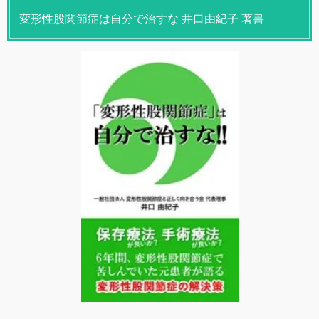
変形性股関節症は自分で治すな 井口由紀子 著書