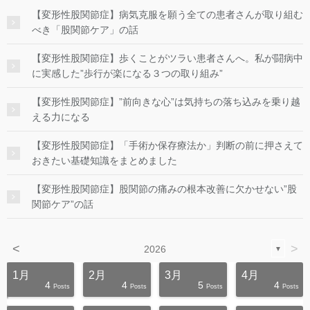
【変形性股関節症】病気克服を願う全ての患者さんが取り組む
べき「股関節ケア」の話
【変形性股関節症】歩くことがツラい患者さんへ。私が闘病中
に実感した”歩行が楽になる３つの取り組み”
【変形性股関節症】”前向きな心”は気持ちの落ち込みを乗り越
える力になる
【変形性股関節症】「手術か保存療法か」判断の前に押さえて
おきたい基礎知識をまとめました
【変形性股関節症】股関節の痛みの根本改善に欠かせない”股
関節ケア”の話
<
>
2026
▼
1月
2月
3月
4月
4
4
5
4
s
s
s
s
s
s
s
s
s
s
Posts
Posts
Posts
Posts