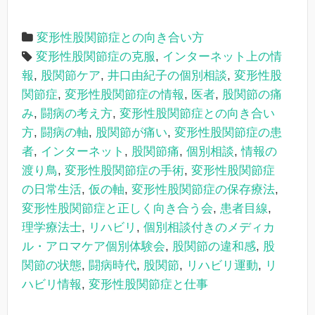
変形性股関節症との向き合い方
変形性股関節症の克服
,
インターネット上の情
報
,
股関節ケア
,
井口由紀子の個別相談
,
変形性股
関節症
,
変形性股関節症の情報
,
医者
,
股関節の痛
み
,
闘病の考え方
,
変形性股関節症との向き合い
方
,
闘病の軸
,
股関節が痛い
,
変形性股関節症の患
者
,
インターネット
,
股関節痛
,
個別相談
,
情報の
渡り鳥
,
変形性股関節症の手術
,
変形性股関節症
の日常生活
,
仮の軸
,
変形性股関節症の保存療法
,
変形性股関節症と正しく向き合う会
,
患者目線
,
理学療法士
,
リハビリ
,
個別相談付きのメディカ
ル・アロマケア個別体験会
,
股関節の違和感
,
股
関節の状態
,
闘病時代
,
股関節
,
リハビリ運動
,
リ
ハビリ情報
,
変形性股関節症と仕事