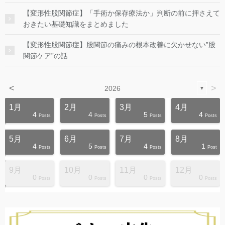
【変形性股関節症】「手術か保存療法か」判断の前に押さえて
おきたい基礎知識をまとめました
【変形性股関節症】股関節の痛みの根本改善に欠かせない”股
関節ケア”の話
<
>
2026
▼
1月
2月
3月
4月
4
4
5
4
s
s
s
s
s
s
s
s
s
s
Posts
Posts
Posts
Posts
5月
6月
7月
8月
4
5
4
1
s
s
s
s
s
s
s
s
s
s
Posts
Posts
Posts
Post
9月
10月
11月
12月
0
0
0
0
s
s
s
s
s
s
s
s
s
s
Posts
Posts
Posts
Posts